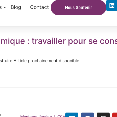
s
Blog
Contact
Nous Soutenir
omique : travailler pour se con
onstruire Article prochainement disponible !
n
Mentions légales |
CGV