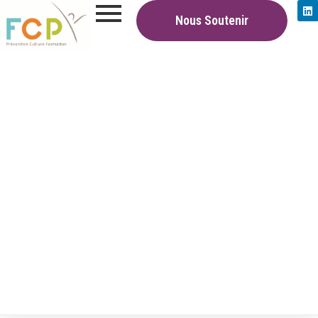
Nous Soutenir
Nos Actions
|
Insertion par l’Activité Economique
L'Insertion par l'Activité
Économique
Notre pôle IAE propose trois A.C.I ( Atelier et Chantier
d’Insertion) supports :
–
Première Marche
propose un parcours d’ouvrier
polyvalent du bâtiment sur 6 mois.
L’originalité de notre
ACI
réside dans notre partenariat avec