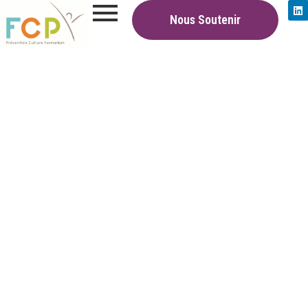
Nous Soutenir
Nos Actions
|
Formations
|
Pôle Compétences clés
Pôle Compétences Clés
Un pôle « compétences clés » inscrit dans
une obligation de service public
comprenant deux lieux d’accueil et de
formation avec des ancrages territoriaux :
Lille et Marquette-Lez-Lille.